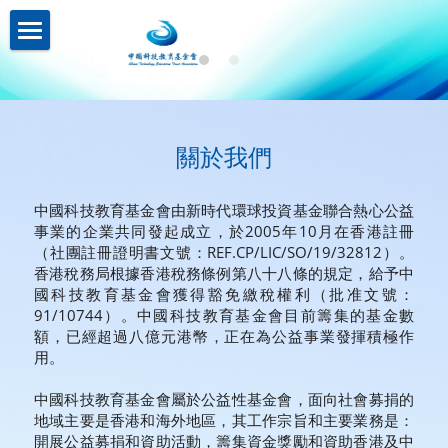
關於我們About us
業務介紹Business
機構簡介
關於我們
註冊證書
新聞資訊News
策略投資
理事名單
控股投資
聯繫我們Contact us
中國科技教育基金會由新時代環球投資基金聯合熱心公益
事業的企業共同發起成立，於2005年10月在香港註冊
本會章程
（社團註冊證明書文號：REF.CP/LIC/SO/19/32812）。
助學計劃
聯繫我們
香港稅務局根據香港稅務條例第八十八條的規定，給予中
國科技教育基金會獲得豁免繳稅權利（批准文號：
入學禮券
網路無障礙聲明
91/10744）。中國科技教育基金會目前籌集的基金數
額，已經超過八億元港幣，正在為公益事業發揮積極作
用。
中國科技教育基金會屬於公益性基金會，面向社會募捐的
地域主要是香港和海外地區，其工作宗旨和主要業務是：
開展公益募捐和資助活動，籌集資金獎勵和資助香港及中