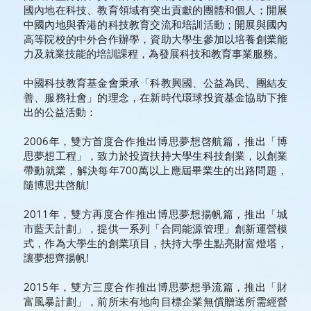
國內地在科技、教育領域有突出貢獻的團體和個人；開展
中國內地與香港的科技教育交流和培訓活動；開展與國內
高等院校的中外合作辦學，資助大學生參加以培養創業能
力及就業技能的培訓課程，為發展科技和教育事業服務。
中國科技教育基金會秉承「科教興國、公益為民、團結友
善、服務社會」的理念，在新時代環球投資基金協助下推
出的公益活動：
2006年，雙方首度合作推出博思夢想啓航篇，推出「博
思夢想工程」，致力於投資扶持大學生科技創業，以創業
帶動就業，解決每年700萬以上應屆畢業生的出路問題，
隨博思共啓航!
2011年，雙方再度合作推出博思夢想揚帆篇，推出「城
市藍天計劃」，提供一系列「合同能源管理」創新運營模
式，作為大學生的創業項目，扶持大學生點亮財富燈塔，
讓夢想齊揚帆!
2015年，雙方三度合作推出博思夢想爭流篇，推出「財
富風暴計劃」，前所未有地向目標企業無償贈送所需經營