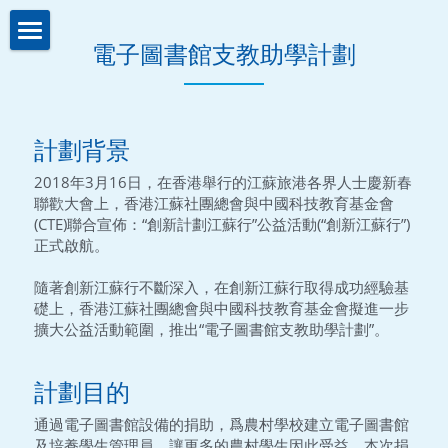
電子圖書館支教助學計劃
關於我們About us
業務介紹Business
機構簡介
計劃背景
註冊證書
新聞資訊News
策略投資
2018年3月16日，在香港舉行的江蘇旅港各界人士慶新春
聯歡大會上，香港江蘇社團總會與中國科技教育基金會
理事名單
控股投資
聯繫我們Contact us
(CTE)聯合宣佈：“創新計劃江蘇行”公益活動(“創新江蘇行”)
正式啟航。
本會章程
助學計劃
聯繫我們
隨著創新江蘇行不斷深入，在創新江蘇行取得成功經驗基
入學禮券
網路無障礙聲明
礎上，香港江蘇社團總會與中國科技教育基金會擬進一步
擴大公益活動範圍，推出“電子圖書館支教助學計劃”。
計劃目的
通過電子圖書館設備的捐助，爲農村學校建立電子圖書館
及培養學生管理員，讓更多的農村學生因此受益。本次捐