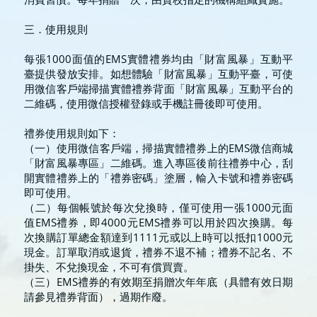
三．使用規則
每張1000面值的EMS實體禮券均由「財富風暴」互動平
臺提供發放安排。如想體驗「財富風暴」互動平臺，可使
用微信客戶端掃描實體禮券背面「財富風暴」互動平台的
二維碼，使用微信授權登錄或手機註冊後即可使用。
禮券使用規則如下：
（一）使用微信客戶端，掃描實體禮券上的EMS微信商城
「財富風暴專區」二維碼。進入專區後前往禮券中心，刮
開實體禮券上的「禮券密碼」塗層，輸入卡號和禮券密碼
即可使用。
（二）每個帳號於每次兌換時，僅可使用一張1000元面
值EMS禮券，即4000元EMS禮券可以用於四次換購。每
次換購訂單總金額達到1111元或以上時可以抵扣1000元
現金。訂單取消或退貨，禮券不退不補；禮券不記名、不
掛失、不兌換現金，不可有償買賣。
（三）EMS禮券的有效期至捐贈次年年底（具體有效日期
請參見禮券背面），過期作廢。