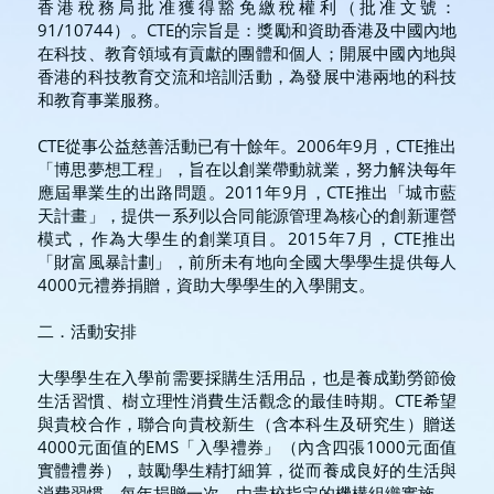
香港稅務局批准獲得豁免繳稅權利（批准文號：
91/10744）。CTE的宗旨是：獎勵和資助香港及中國內地
在科技、教育領域有貢獻的團體和個人；開展中國內地與
香港的科技教育交流和培訓活動，為發展中港兩地的科技
和教育事業服務。
CTE從事公益慈善活動已有十餘年。2006年9月，CTE推出
「博思夢想工程」，旨在以創業帶動就業，努力解決每年
應屆畢業生的出路問題。2011年9月，CTE推出「城市藍
天計畫」，提供一系列以合同能源管理為核心的創新運營
模式，作為大學生的創業項目。2015年7月，CTE推出
「財富風暴計劃」，前所未有地向全國大學學生提供每人
4000元禮券捐贈，資助大學學生的入學開支。
二．活動安排
大學學生在入學前需要採購生活用品，也是養成勤勞節儉
生活習慣、樹立理性消費生活觀念的最佳時期。CTE希望
與貴校合作，聯合向貴校新生（含本科生及研究生）贈送
4000元面值的EMS「入學禮券」（內含四張1000元面值
實體禮券），鼓勵學生精打細算，從而養成良好的生活與
消費習慣。每年捐贈一次，由貴校指定的機構組織實施。