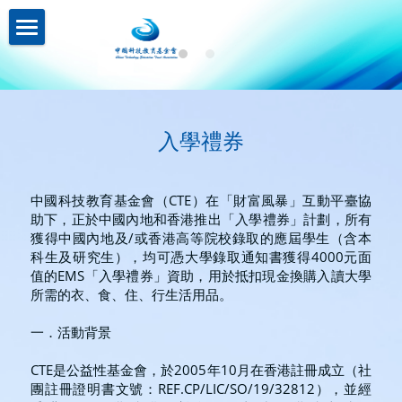
關於我們About us
業務介紹Business
機構簡介
入學禮券
註冊證書
新聞資訊News
策略投資
理事名單
控股投資
聯繫我們Contact us
中國科技教育基金會（CTE）在「財富風暴」互動平臺協
助下，正於中國內地和香港推出「入學禮券」計劃，所有
本會章程
助學計劃
聯繫我們
獲得中國內地及/或香港高等院校錄取的應屆學生（含本
科生及研究生），均可憑大學錄取通知書獲得4000元面
入學禮券
網路無障礙聲明
值的EMS「入學禮券」資助，用於抵扣現金換購入讀大學
所需的衣、食、住、行生活用品。
一．活動背景
CTE是公益性基金會，於2005年10月在香港註冊成立（社
團註冊證明書文號：REF.CP/LIC/SO/19/32812），並經