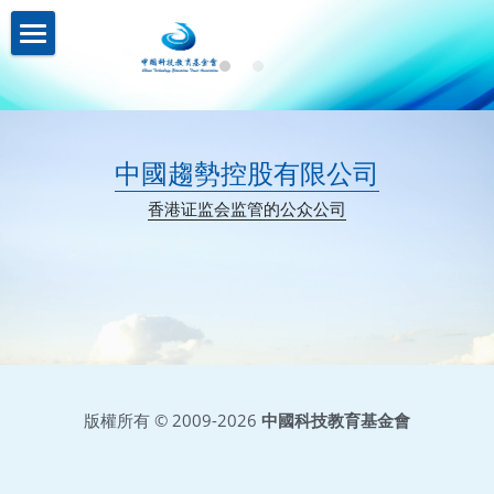
關於我們About us
業務介紹Business
機構簡介
中國趨勢控股有限公司
註冊證書
新聞資訊News
策略投資
香港
证监会监管的公众公司
理事名單
控股投資
聯繫我們Contact us
本會章程
助學計劃
聯繫我們
入學禮券
網路無障礙聲明
版權所有 © 2009-2026 
中國科技教育基金會