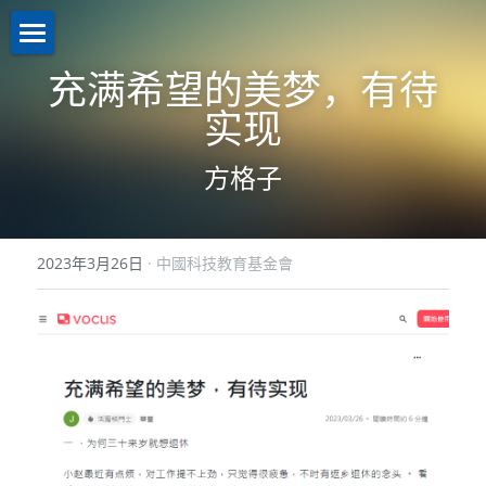
關於我們About us
充满希望的美梦，有待
实现
業務介紹Business
機構簡介
方格子
註冊證書
新聞資訊News
策略投資
理事名單
控股投資
聯繫我們Contact us
2023年3月26日
·
中國科技教育基金會
本會章程
助學計劃
聯繫我們
入學禮券
網路無障礙聲明