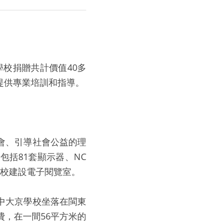
校捐贈共計價值40多
提供專業培訓和指導。
會、引導社會公益的理
括81套顯示器、NC
學校建設電子閱覽室。
中大京學校坐落在閩東
，在一間56平方米的