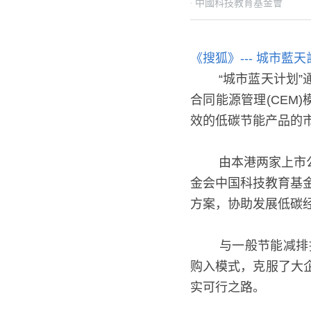
2011年10月24日
·
中國科技
《搜狐》--- 城市藍
   “城市蓝天计划
合同能源管理(CEM
效的低碳节能产品的
   由本港两家上市公
金会中国科技教育基
方案，协助发展低碳
   与一般节能减
购入模式，克服了大
实可行之路。