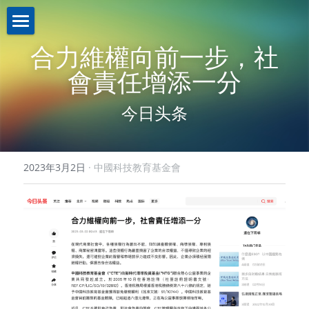
關於我們About us
合力維權向前一步，社
會責任增添一分
業務介紹Business
機構簡介
今日头条
註冊證書
新聞資訊News
策略投資
理事名單
控股投資
聯繫我們Contact us
2023年3月2日
·
中國科技教育基金會
本會章程
助學計劃
聯繫我們
入學禮券
網路無障礙聲明