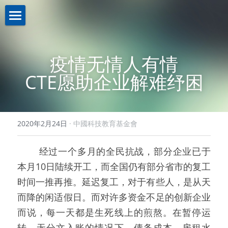
關於我們About us
疫情无情人有情
業務介紹Business
機構簡介
CTE愿助企业解难纾困
註冊證書
新聞資訊News
策略投資
理事名單
控股投資
聯繫我們Contact us
2020年2月24日
·
中國科技教育基金會
本會章程
助學計劃
聯繫我們
   经过一个多月的全民抗战，部分企业已于
入學禮券
網路無障礙聲明
本月10日陆续开工，而全国仍有部分省市的复工
时间一推再推。延迟复工，对于有些人，是从天
而降的闲适假日。而对许多资金不足的创新企业
而说，每一天都是生死线上的煎熬。在暂停运
转、无分文入账的情况下，债务成本、房租水