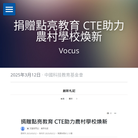
關於我們About us
捐贈點亮教育 CTE助力
農村學校煥新
業務介紹Business
機構簡介
Vocus
註冊證書
新聞資訊News
策略投資
理事名單
控股投資
聯繫我們Contact us
2025年3月12日
·
中國科技教育基金會
本會章程
助學計劃
聯繫我們
入學禮券
網路無障礙聲明