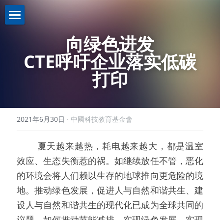
關於我們About us
向绿色进发
CTE
呼吁企业落实低碳
業務介紹Business
機構簡介
打印
註冊證書
新聞資訊News
策略投資
理事名單
控股投資
聯繫我們Contact us
2021年6月30日
·
中國科技教育基金會
本會章程
助學計劃
聯繫我們
   夏天越来越热，耗电越来越大，都是温室
入學禮券
網路無障礙聲明
效应、生态失衡惹的祸。如继续放任不管，恶化
的环境会将人们赖以生存的地球推向更危险的境
地。推动绿色发展，促进人与自然和谐共生、建
设人与自然和谐共生的现代化已成为全球共同的
议题。如何推动节能减排、实现绿色发展，实现