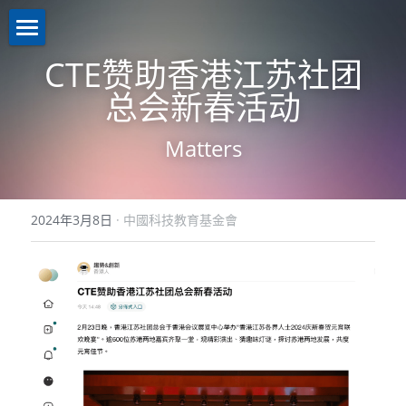
關於我們About us
CTE赞助香港江苏社团
总会新春活动
業務介紹Business
機構簡介
Matters
註冊證書
新聞資訊News
策略投資
理事名單
控股投資
聯繫我們Contact us
2024年3月8日
·
中國科技教育基金會
本會章程
助學計劃
聯繫我們
入學禮券
網路無障礙聲明