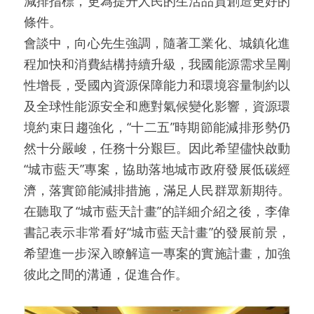
減排指標，更為提升人民的生活品質創造更好的
條件。
會談中，向心先生強調，隨著工業化、城鎮化進
程加快和消費結構持續升級，我國能源需求呈剛
性增長，受國內資源保障能力和環境容量制約以
及全球性能源安全和應對氣候變化影響，資源環
境約束日趨強化，“十二五”時期節能減排形勢仍
然十分嚴峻，任務十分艱巨。因此希望儘快啟動
“城市藍天”專案，協助落地城市政府發展低碳經
濟，落實節能減排措施，滿足人民群眾新期待。
在聽取了“城市藍天計畫”的詳細介紹之後，李偉
書記表示非常看好“城市藍天計畫”的發展前景，
希望進一步深入瞭解這一專案的實施計畫，加強
彼此之間的溝通，促進合作。