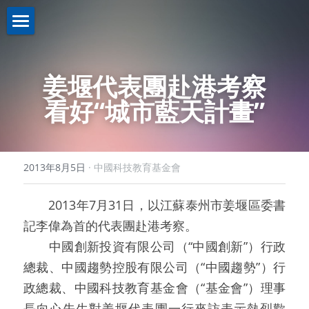
關於我們About us
姜堰代表團赴港考察
業務介紹Business
機構簡介
看好“城市藍天計畫”
註冊證書
新聞資訊News
策略投資
理事名單
控股投資
聯繫我們Contact us
2013年8月5日
·
中國科技教育基金會
本會章程
助學計劃
聯繫我們
　　2013年7月31日，以江蘇泰州市姜堰區委書
入學禮券
網路無障礙聲明
記李偉為首的代表團赴港考察。
　　中國創新投資有限公司（“中國創新”）行政
總裁、中國趨勢控股有限公司（“中國趨勢”）行
政總裁、中國科技教育基金會（“基金會”）理事
長向心先生對姜堰代表團一行來訪表示熱烈歡