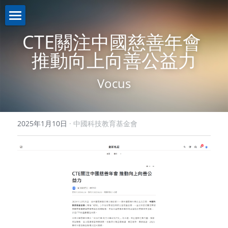
關於我們About us
CTE關注中國慈善年會 
推動向上向善公益力
業務介紹Business
機構簡介
Vocus
註冊證書
新聞資訊News
策略投資
理事名單
控股投資
聯繫我們Contact us
2025年1月10日
·
中國科技教育基金會
本會章程
助學計劃
聯繫我們
入學禮券
網路無障礙聲明