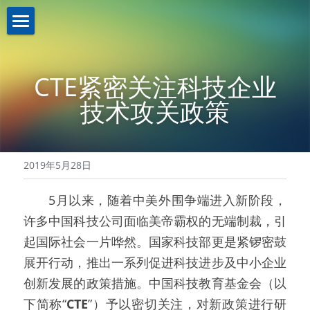
關於我們About us
CTE紧密关注科技企业
業務介紹Business
機構簡介
技术攻关政策
註冊證書
新聞資訊News
策略投資
理事名單
控股投資
聯繫我們Contact us
2019年5月28日
本會章程
助學計劃
聯繫我們
  5月以来，随着中美外围争端进入新阶段，
入學禮券
網路無障礙聲明
许多中国科技公司面临美帝霸权的无端制裁，引
起国际社会一片哗然。国家科技部更是紧锣密鼓
展开行动，推出一系列促进科技进步及中小企业
创新发展的政策措施。中国科技教育基金会（以
下简称“
CTE
”）予以密切关注，对新政策进行研