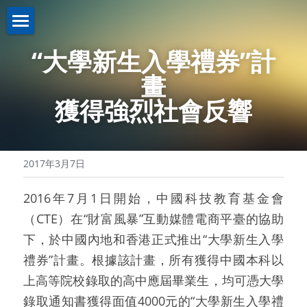
關於我們About us
“大學新生入學禮券”計
畫
業務介紹Business
機構簡介
獲得強烈社會反響
註冊證書
新聞資訊News
策略投資
理事名單
控股投資
聯繫我們Contact us
2017年3月7日
本會章程
助學計劃
聯繫我們
2016年7月1日開始，中國科技教育基金會
入學禮券
網路無障礙聲明
（CTE）在“財富風暴”互動媒體電商平臺的協助
下，於中國內地和香港正式推出“大學新生入學
禮券”計畫。根據該計畫，所有獲得中國本科以
上高等院校錄取的高中應屆畢業生，均可憑大學
錄取通知書獲得面值4000元的“大學新生入學禮