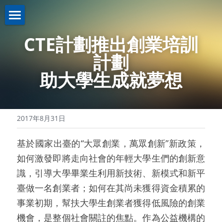
關於我們About us
CTE
計劃推出創業培訓
計劃
業務介紹Business
機構簡介
助大學生成就夢想
註冊證書
新聞資訊News
策略投資
理事名單
控股投資
聯繫我們Contact us
2017年8月31日
本會章程
助學計劃
聯繫我們
基於國家出臺的“大眾創業，萬眾創新”新政策，
入學禮券
網路無障礙聲明
如何激發即將走向社會的年輕大學生們的創新意
識，引導大學畢業生利用新技術、新模式和新平
臺做一名創業者；如何在其尚未獲得資金積累的
事業初期，幫扶大學生創業者獲得低風險的創業
機會，是整個社會關註的焦點。作為公益機構的