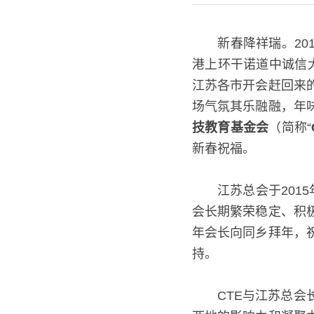
2019年1月26日
  新春降祥瑞。201
港上环干诺道中诚信
江苏各市开会赶回来
场气氛其乐融融，年
技教育基金会
（简称“
新春祝福。
  江苏总会于201
会长期繁荣稳定、积
年会长向同乡拜年，
持。
  CTE与江苏总会