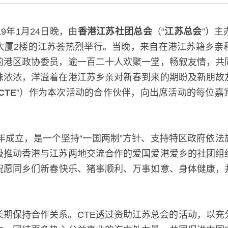
9年1月24日晚，由
香港江苏社团总会
（“
江苏总会
”）
大厦2楼的江苏荟热烈举行。当晚，来自在港江苏籍乡亲
的港区政协委员，逾一百二十人欢聚一堂，畅叙友情，共
味浓浓，洋溢着在港江苏乡亲对新春到来的期盼及新朋故
CTE
”）作为本次活动的合作伙伴，向出席活动的每位嘉
5年成立，是一个坚持“一国两制”方针、支持特区政府依
极推动香港与江苏两地交流合作的爱国爱港爱乡的社团组
祝愿同乡们新春快乐、猪事顺利、万事如意、身体健康，并
长期保持合作关系。CTE透过资助江苏总会的活动，以