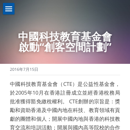
關於我們About us
中國科技教育基金會
業務介紹Business
機構簡介
啟動“創客空間計劃”
註冊證書
新聞資訊News
策略投資
理事名單
控股投資
聯繫我們Contact us
2016年7月15日
本會章程
助學計劃
聯繫我們
中國科技教育基金會（CTE）是公益性基金會，
入學禮券
網路無障礙聲明
於2005年10月在香港註冊成立並經香港稅務局
批准獲得豁免繳稅權利。 CTE創辦的宗旨是：獎
勵和資助香港及中國內地在科技、教育領域有貢
獻的團體和個人；開展中國內地與香港的科技教
育交流和培訓活動；開展與國內高等院校的合作